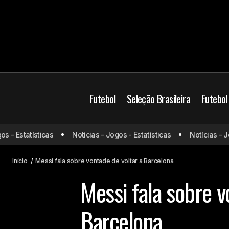
Futebol
Seleção Brasileira
Futebol
- Estatísticas
Notícias - Jogos - Estatísticas
Notícias - Jogo
Neymar rebate críticas de Rodri sobre
Vinicius Jr. nas redes sociais
Início
Messi fala sobre vontade de voltar a Barcelona
Messi fala sobre v
Barcelona