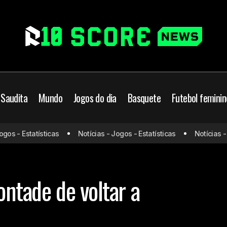
 Saudita
Mundo
Jogos do dia
Basquete
Futebol feminin
s - Estatísticas
Notícias - Jogos - Estatísticas
Notícias - Jo
Messi fala sobre vontade de voltar a Barcelona
Barcelona
MLS
ontade de voltar a