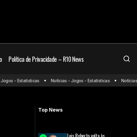
o
Política de Privacidade – R10 News
gos - Estatísticas
Notícias - Jogos - Estatísticas
Notícias - 
Kane brilha em goleada do Bayern
pelo Campeonato Alemão
Top News
Luis Roberto volta às