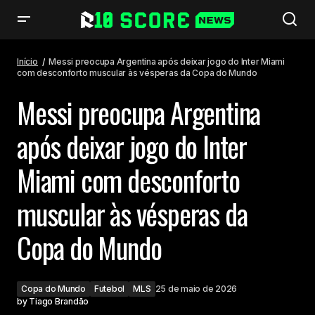
Messi preocupa Argentina após deixar jogo do Inter Miami com
desconforto muscular às vésperas da Copa do Mundo
Início
Messi preocupa Argentina após deixar jogo do Inter Miami
com desconforto muscular às vésperas da Copa do Mundo
Messi preocupa Argentina
após deixar jogo do Inter
Miami com desconforto
muscular às vésperas da
Copa do Mundo
Copa do Mundo
Futebol
MLS
25 de maio de 2026
by
Tiago Brandão