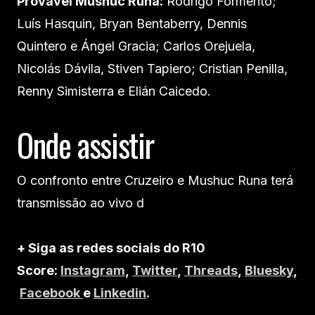
Provável Mushuc Runa:
Rodrigo Formento;
Luís Hasquin, Bryan Bentaberry, Dennis
Quintero e Ángel Gracia; Carlos Orejuela,
Nicolás Dávila, Stiven Tapiero; Cristian Penilla,
Renny Simisterra e Elián Caicedo.
Onde assistir
O confronto entre Cruzeiro e Mushuc Runa terá
transmissão ao vivo d
+ Siga as redes sociais do R10
Score:
Instagram
,
Twitter
,
Threads
,
Bluesky
,
Facebook
e
Linkedin
.