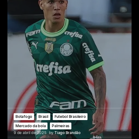
Botafogo
Brasil
Futebol Brasileiro
Mercado da bola
Palmeiras
9 de abril de 2025
by
Tiago Brandão