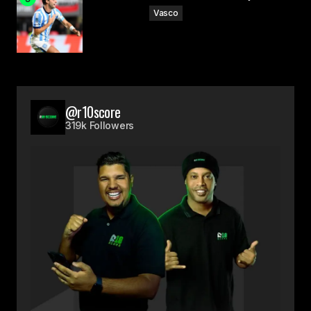
Vasco
@r10score
319k Followers