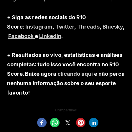
+ Siga as redes sociais do R10
Score:
Instagram
,
Twitter
,
Threads
,
Bluesky
,
Facebook
e
Linkedin
.
+ Resultados ao vivo, estatísticas e análises
completas: tudo isso você encontra no R10
Score. Baixe agora
clicando aqui
e não perca
nenhuma informação sobre o seu esporte
favorito!
Compartilhe!