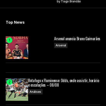
by
Tiago Brandão
Top News
Arsenal anuncia Bruno Guimarães
Arsenal
Botafogo x Fluminense: Odds, onde assistir, horário
e escalações – 08/08
Análises