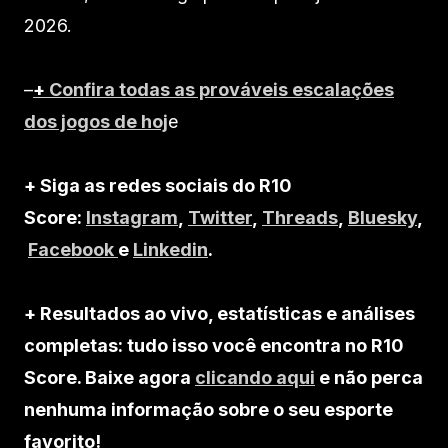
2026.
–
+
Confira todas as prováveis escalações
dos jogos de hoj
e
+ Siga as redes sociais do R10
Score:
Instagram
,
Twitter
,
Threads
,
Bluesky
,
Facebook
e
Linkedin
.
+ Resultados ao vivo, estatísticas e análises
completas: tudo isso você encontra no R10
Score. Baixe agora
clicando aqui
e não perca
nenhuma informação sobre o seu esporte
favorito!