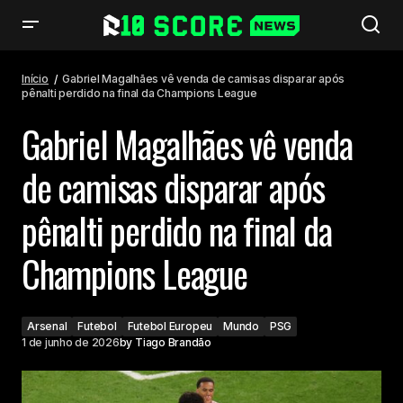
Gabriel Magalhães vê venda de camisas disparar após pênalti perdido na
final da Champions League
Início
Gabriel Magalhães vê venda de camisas disparar após
pênalti perdido na final da Champions League
Gabriel Magalhães vê venda
de camisas disparar após
pênalti perdido na final da
Champions League
Arsenal
Futebol
Futebol Europeu
Mundo
PSG
1 de junho de 2026
by
Tiago Brandão