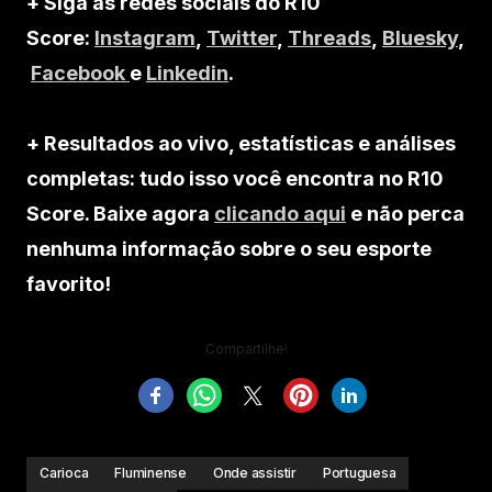
+ Siga as redes sociais do R10
Score:
Instagram
,
Twitter
,
Threads
,
Bluesky
,
Facebook
e
Linkedin
.
+ Resultados ao vivo, estatísticas e análises
completas: tudo isso você encontra no R10
Score. Baixe agora
clicando aqui
e não perca
nenhuma informação sobre o seu esporte
favorito!
Compartilhe!
Carioca
Fluminense
Onde assistir
Portuguesa