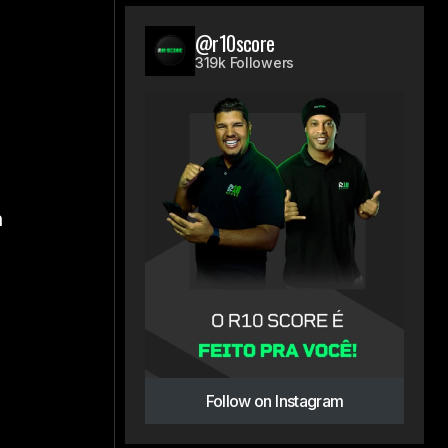
@r10score
319k Followers
a
Follow on Instagram