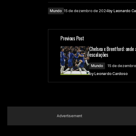
Mundo
15 de dezembro de 2024
by
Leonardo C
Previous Post
Chelsea x Brentford: onde a
escalações
Mundo
15 de dezembro
by
Leonardo Cardoso
Advertisement