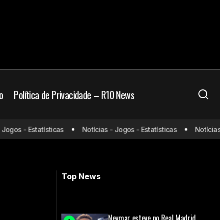
o
Política de Privacidade – R10 News
gos - Estatísticas
Notícias - Jogos - Estatísticas
Notícias - 
Barcelona x Leganés: onde assistir e
escalações
Top News
Neymar esteve no Real Madrid,