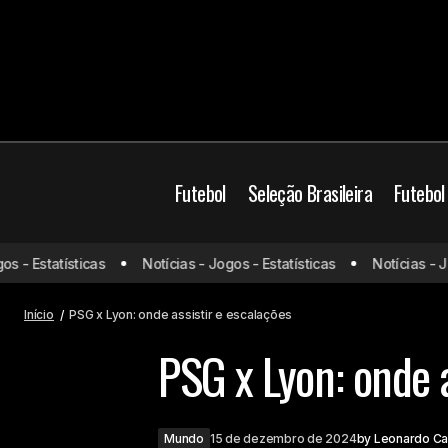
Futebol
Seleção Brasileira
Futebol
- Estatísticas
Notícias - Jogos - Estatísticas
Notícias - Jogo
Chelsea x Brentford: onde assistir e
escalações
Início
PSG x Lyon: onde assistir e escalações
PSG x Lyon: onde a
Mundo
15 de dezembro de 2024
by
Leonardo C