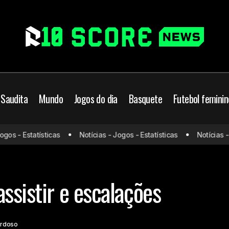
 Saudita
Mundo
Jogos do dia
Basquete
Futebol feminin
s - Estatísticas
Notícias - Jogos - Estatísticas
Notícias - Jo
PSG x Lyon: onde assistir e escalações
Mundo
ssistir e escalações
ardoso