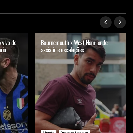
 vivo de
Bournemouth x West Ham: onde
ário
assistir e escalações
Mundo
Premier League