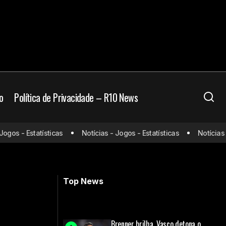
o
Política de Privacidade – R10 News
: onde assistir e
os - Estatísticas
Notícias - Jogos - Estatísticas
Notícias - J
Central Córdoba x Flamengo: onde
assistir e prováveis escalações
Top News
Brenner brilha, Vasco detona o