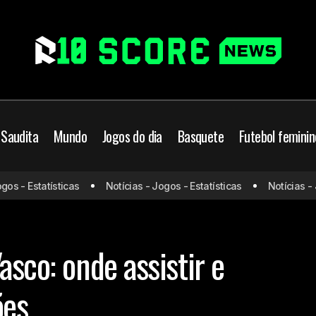
 Saudita
Mundo
Jogos do dia
Basquete
Futebol feminin
Puerto Cabello x Vasco
leiro
Jogos de hoje
Jogos do dia
 - Estatísticas
Notícias - Jogos - Estatísticas
Notícias - Jog
prováveis escalações
es
Sul-Americana
Vasco
asco: onde assistir e
ões