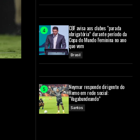
CBF avisa aos clubes “parada
obrigatória” durante período da
Copa do Mundo Feminina no ano
que vem
Brasil
Neymar responde dirigente do
Remo em rede social:
“Vagabundeando”
Santos