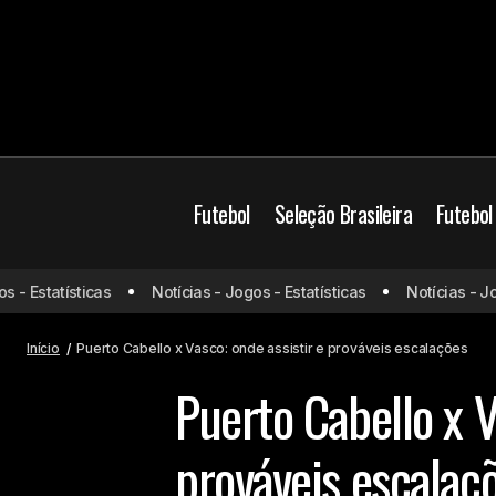
Futebol
Seleção Brasileira
Futebol
Empresa de John Textor será
Brasil
Futebol Brasi
 Estatísticas
Notícias - Jogos - Estatísticas
Notícias - Jogos
notificada por possível remoção do
Prováveis escalaçõ
registro no Reino Unido
Início
Puerto Cabello x Vasco: onde assistir e prováveis escalações
Puerto Cabello x V
prováveis escalaç