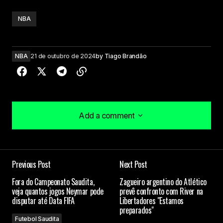
NBA
NBA
21 de outubro de 2024
by
Tiago Brandão
Add a comment
Add a comment
Previous Post
Next Post
O seu endereço de e-mail não será publicado.
Fora do Campeonato Saudita,
Zagueiro argentino do Atlético
Campos obrigatórios são marcados com
*
veja quantos jogos Neymar pode
prevê confronto com River na
disputar até Data FIFA
Libertadores "Estamos
preparados"
Comment
*
Futebol Saudita