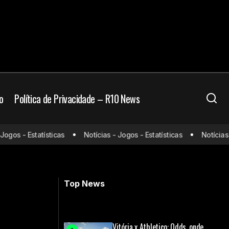
o
Política de Privacidade – R10 News
zonte para assinar
Botafogo anuncia retorno de Cláudio
gos - Estatísticas
Notícias - Jogos - Estatísticas
Notícias - 
Caçapa como auxiliar técnico
permanente
Top News
Vitória x Athletico: Odds, onde