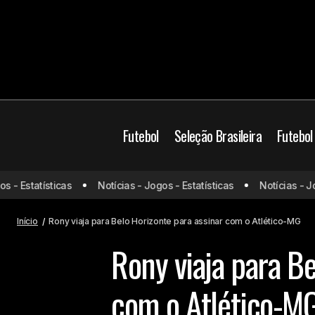
Futebol
Seleção Brasileira
Futebol
Atlético-MG
Brasil
- Estatísticas
Notícias - Jogos - Estatísticas
Notícias - Jogo
Inter de Limeira x Palmeiras: onde
assistir e prováveis escalações
Mercado da bola
P
Início
Rony viaja para Belo Horizonte para assinar com o Atlético-MG
Rony viaja para Be
com o Atlético-M