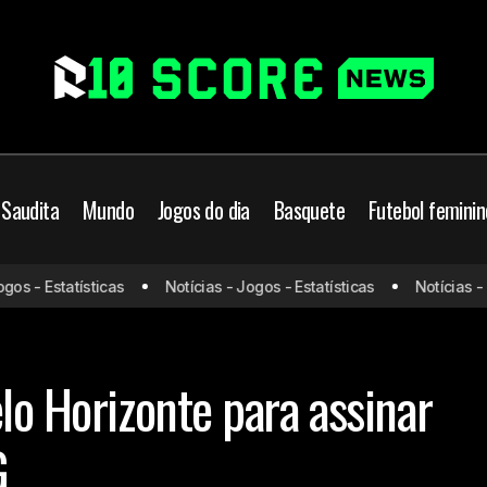
 Saudita
Mundo
Jogos do dia
Basquete
Futebol feminin
Rony viaja para Belo Hori
Campeonato Brasileiro
Futebol Brasileiro
s - Estatísticas
Notícias - Jogos - Estatísticas
Notícias - Jo
com o Atlético-MG
almeiras
lo Horizonte para assinar
G