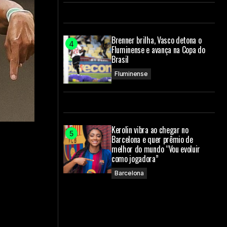
Brenner brilha, Vasco detona o
Fluminense e avança na Copa do
Brasil
Fluminense
Kerolin vibra ao chegar no
Barcelona e quer prêmio de
melhor do mundo “Vou evoluir
como jogadora”
Barcelona