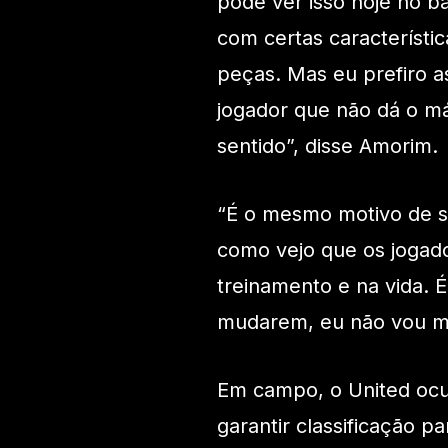
pôde ver isso hoje no b
com certas característi
peças. Mas eu prefiro a
jogador que não dá o m
sentido”, disse Amorim.
“É o mesmo motivo de s
como vejo que os jogad
treinamento e na vida. É
mudarem, eu não vou mu
Em campo, o United ocu
garantir classificação 