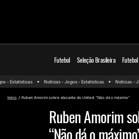
Futebol
Seleção Brasileira
Futebol
- Estatísticas
Notícias - Jogos - Estatísticas
Notícias - Jogo
São Paulo acerta contratação de
Manchester
Cedric
Início
Ruben Amorim sobre atacante do United: “Não dá o máximo”
Ruben Amorim sob
“Não dá o máximo