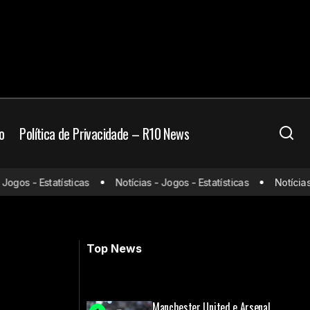
o
Política de Privacidade – R10 News
gos - Estatísticas
Notícias - Jogos - Estatísticas
Notícias - 
 o máximo”
Jogos de hoje (28/01/25) ao vivo de
futebol: onde assistir e horário
Top News
Manchester United e Arsenal