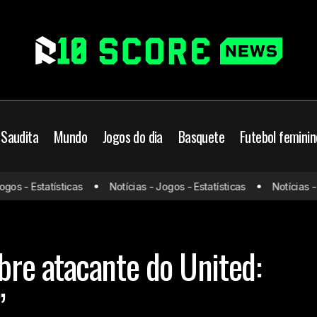
 Saudita
Mundo
Jogos do dia
Basquete
Futebol feminin
s - Estatísticas
Notícias - Jogos - Estatísticas
Notícias - Jo
Ruben Amorim sobre atacante do United: “Não dá
 United
Mundo
re atacante do United:
”