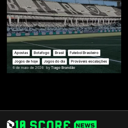
Apostas
Botafogo
Brasil
Futebol Brasileiro
Jogos de hoje
Jogos do dia
Prováveis escalações
6 de maio de 2026
by
Tiago Brandão