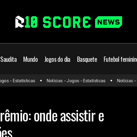
 Saudita
Mundo
Jogos do dia
Basquete
Futebol feminin
São Raimundo x Grêmio
il
Futebol Brasileiro
Grêmio
Jogos de hoje
 - Estatísticas
Notícias - Jogos - Estatísticas
Notícias - Jog
prováveis escalações
veis escalações
êmio: onde assistir e
ões