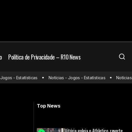
o
Política de Privacidade – R10 News
: onde assistir e
os - Estatísticas
Notícias - Jogos - Estatísticas
Notícias - J
Universidad Central x Corinthians:
onde assistir e prováveis escalações
Top News
Vitória goleia o Athletico, reverte