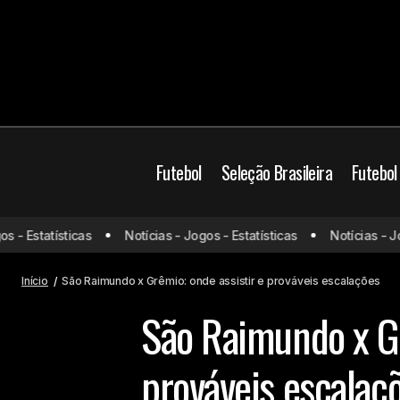
Futebol
Seleção Brasileira
Futebol
Brasil
Copa do Bras
 Estatísticas
Notícias - Jogos - Estatísticas
Notícias - Jogos
Aston Villa x Liverpool: onde assistir e
prováveis escalações
Jogos do dia
Prová
Início
São Raimundo x Grêmio: onde assistir e prováveis escalações
São Raimundo x Gr
prováveis escalaç