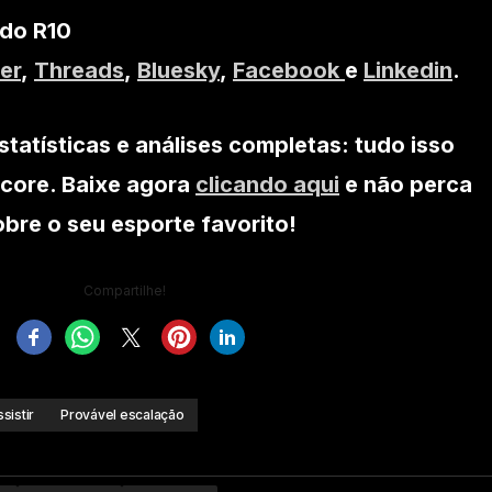
 do R10
er
,
Threads
,
Bluesky
,
Facebook
e
Linkedin
.
statísticas e análises completas: tudo isso
core. Baixe agora
clicando aqui
e não perca
re o seu esporte favorito!
Compartilhe!
sistir
Provável escalação