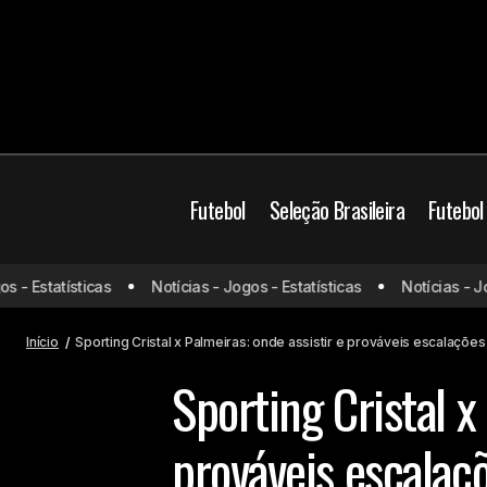
Futebol
Seleção Brasileira
Futebol
Brasil
Jogos de ho
 Estatísticas
Notícias - Jogos - Estatísticas
Notícias - Jogos
Deportivo Táchira x Flamengo: onde
assistir e prováveis escalações
Palmeiras
Provávei
Início
Sporting Cristal x Palmeiras: onde assistir e prováveis escalações
Sporting Cristal x
prováveis escalaç