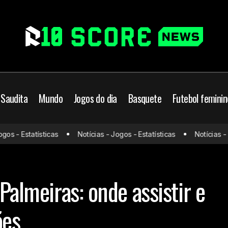
 Saudita
Mundo
Jogos do dia
Basquete
Futebol feminin
Sporting Cristal x Palmeiras:
je
Jogos do dia
Libertadores
 - Estatísticas
Notícias - Jogos - Estatísticas
Notícias - Jog
prováveis escalações
s escalações
 Palmeiras: onde assistir e
ões