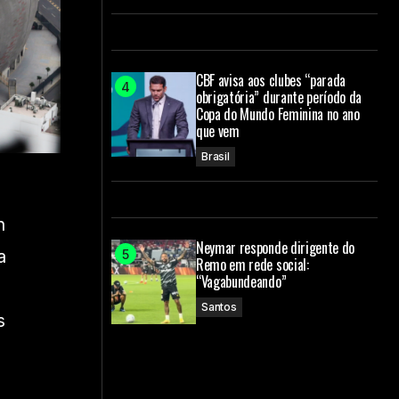
CBF avisa aos clubes “parada
obrigatória” durante período da
Copa do Mundo Feminina no ano
que vem
Brasil
h
Neymar responde dirigente do
a
Remo em rede social:
“Vagabundeando”
a
Santos
s