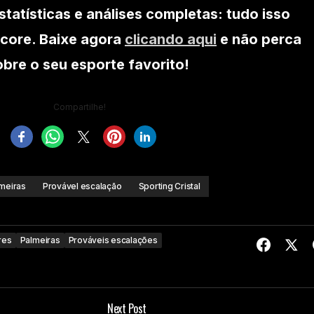
statísticas e análises completas: tudo isso
core. Baixe agora
clicando aqui
e não perca
re o seu esporte favorito!
Compartilhe!
meiras
Provável escalação
Sporting Cristal
res
Palmeiras
Prováveis escalações
Next Post