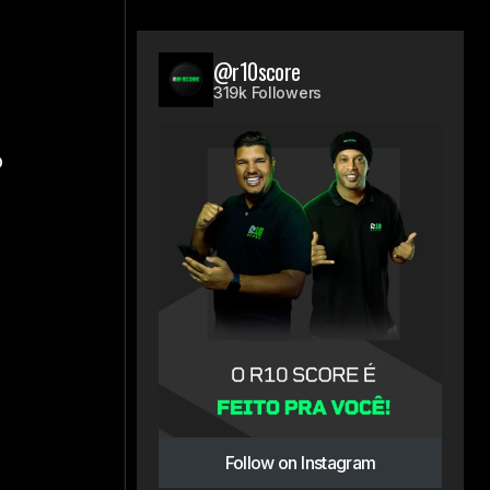
@r10score
319k Followers
o
Follow on Instagram