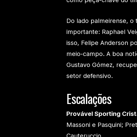
como peça-chave do ti
Do lado palmeirense, o 
importante: Raphael Vei
isso, Felipe Anderson p
meio-campo. A boa notíc
Gustavo Gómez, recupera
setor defensivo.
Escalações
Provável Sporting Crist
Massoni e Pasquini; Pret
Cauteruccio