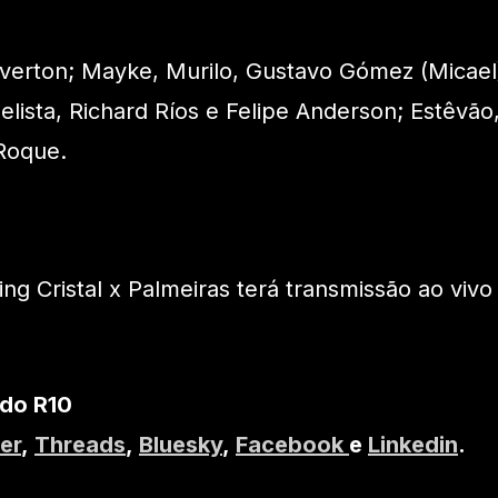
verton; Mayke, Murilo, Gustavo Gómez (Micael
lista, Richard Ríos e Felipe Anderson; Estêvão
Roque.
ng Cristal x Palmeiras terá transmissão ao vivo
 do R10
er
,
Threads
,
Bluesky
,
Facebook
e
Linkedin
.