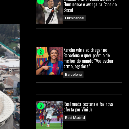
Fluminense e avança na Copa do
Brasil
Fluminense
Kerolin vibra ao chegar no
Barcelona e quer prêmio de
melhor do mundo “Vou evoluir
como jogadora”
Barcelona
Real muda postura e faz nova
oferta por Vini Jr
Real Madrid