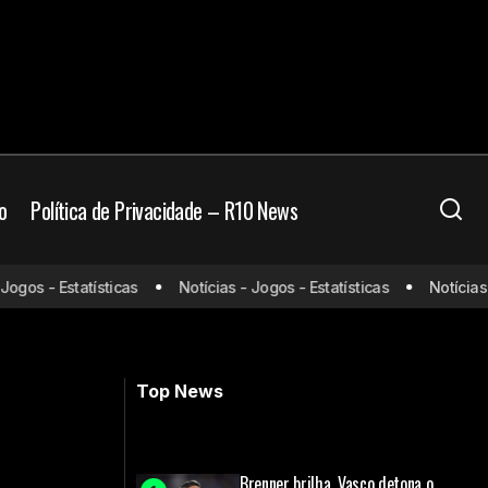
o
Política de Privacidade – R10 News
 onde assistir e
Confira as melhores campanhas do
os - Estatísticas
Notícias - Jogos - Estatísticas
Notícias - J
século na fase de grupos da
Libertadores
Top News
Brenner brilha, Vasco detona o