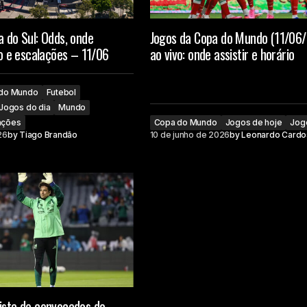
a do Sul: Odds, onde
Jogos da Copa do Mundo (11/06/
rio e escalações – 11/06
ao vivo: onde assistir e horário
do Mundo
Futebol
Jogos do dia
Mundo
ações
Copa do Mundo
Jogos de hoje
Jog
26
by
Tiago Brandão
10 de junho de 2026
by
Leonardo Cardo
ista de convocados do