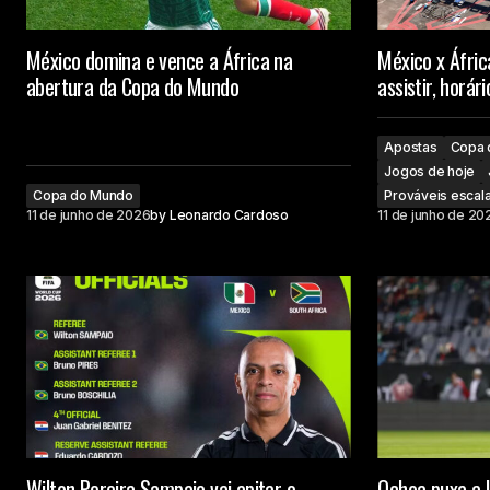
México domina e vence a África na
México x Áfric
abertura da Copa do Mundo
assistir, horá
Apostas
Copa 
Jogos de hoje
Copa do Mundo
Prováveis escal
11 de junho de 2026
by
Leonardo Cardoso
11 de junho de 20
Wilton Pereira Sampaio vai apitar o
Ochoa puxa a l