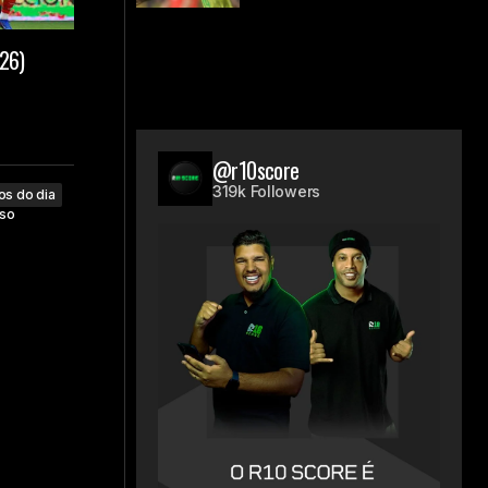
26)
@r10score
319k Followers
os do dia
so