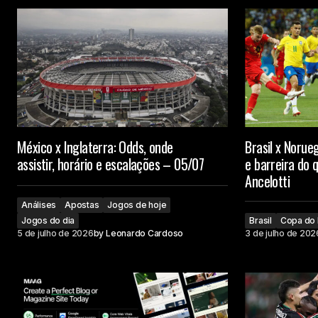
México x Inglaterra: Odds, onde
Brasil x Norue
assistir, horário e escalações – 05/07
e barreira do 
Ancelotti
Análises
Apostas
Jogos de hoje
Jogos do dia
Brasil
Copa do
5 de julho de 2026
by
Leonardo Cardoso
3 de julho de 202