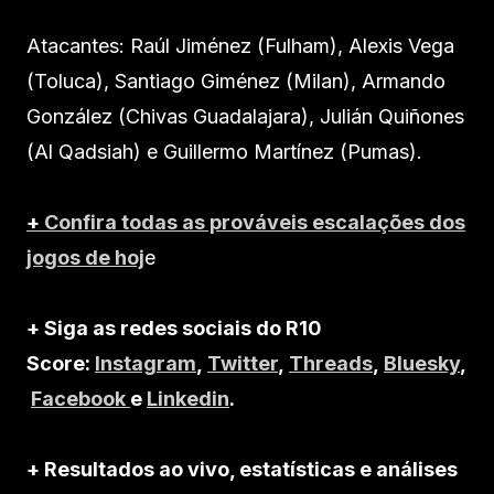
Atacantes: Raúl Jiménez (Fulham), Alexis Vega
(Toluca), Santiago Giménez (Milan), Armando
González (Chivas Guadalajara), Julián Quiñones
(Al Qadsiah) e Guillermo Martínez (Pumas).
+
Confira todas as prováveis escalações dos
jogos de hoj
e
+ Siga as redes sociais do R10
Score:
Instagram
,
Twitter
,
Threads
,
Bluesky
,
Facebook
e
Linkedin
.
+ Resultados ao vivo, estatísticas e análises