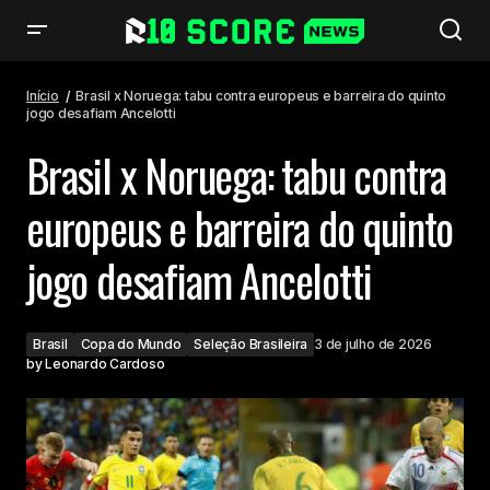
Brasil x Noruega: tabu contra europeus e barreira do quinto jogo
desafiam Ancelotti
Início
Brasil x Noruega: tabu contra europeus e barreira do quinto
jogo desafiam Ancelotti
Brasil x Noruega: tabu contra
europeus e barreira do quinto
jogo desafiam Ancelotti
Brasil
Copa do Mundo
Seleção Brasileira
3 de julho de 2026
by
Leonardo Cardoso