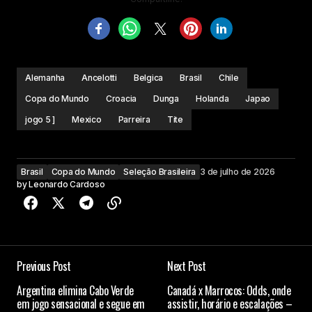
Alemanha
Ancelotti
Belgica
Brasil
Chile
Copa do Mundo
Croacia
Dunga
Holanda
Japao
jogo 5 ]
Mexico
Parreira
Tite
Brasil
Copa do Mundo
Seleção Brasileira
3 de julho de 2026
by
Leonardo Cardoso
Previous Post
Next Post
Argentina elimina Cabo Verde
Canadá x Marrocos: Odds, onde
em jogo sensacional e segue em
assistir, horário e escalações –