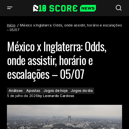
México x Inglaterra: Odds, onde assistir, horário e escalações – 05/07
Início
México x Inglaterra: Odds, onde assistir, horário e escalações
– 05/07
México x Inglaterra: Odds,
onde assistir, horário e
escalações – 05/07
Análises
Apostas
Jogos de hoje
Jogos do dia
5 de julho de 2026
by
Leonardo Cardoso