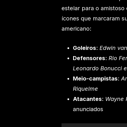
estelar para o amistoso 
ícones que marcaram sua
americano:
Goleiros
:
Edwin van
Defensores
:
Rio Fe
Leonardo Bonucci e
Meio-campistas
:
An
Riquelme
Atacantes
:
Wayne 
anunciados