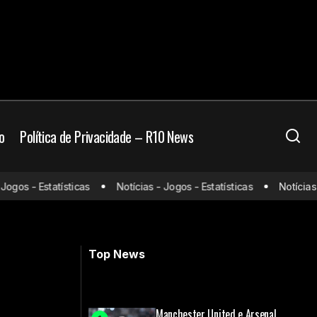
o
Política de Privacidade – R10 News
e Cristiano
gos - Estatísticas
Notícias - Jogos - Estatísticas
Notícias - 
Série D 2025 começa neste sábado
(19) com recorde de SAFs
Top News
Manchester United e Arsenal