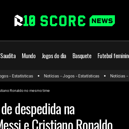
 Saudita
Mundo
Jogos do dia
Basquete
Futebol feminin
Tévez planeja jogo de despedida na Bombonera com Messi 
s - Estatísticas
Notícias - Jogos - Estatísticas
Notícias - Jo
Ronaldo no mesmo time
stiano Ronaldo no mesmo time
o de despedida na
ssi e Cristiano Ronaldo