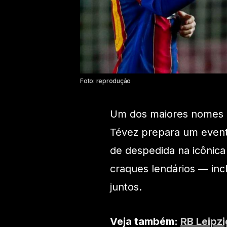
Foto: reprodução
Um dos maiores nomes d
Tévez prepara um evento
de despedida na icônic
craques lendários — inc
juntos.
Veja também:
RB Leipzi