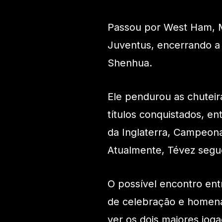
Passou por West Ham, M
Juventus, encerrando a t
Shenhua.
Ele pendurou as chutei
títulos conquistados, e
da Inglaterra, Campeonat
Atualmente, Tévez segue
O possível encontro ent
de celebração e homena
ver os dois maiores jog