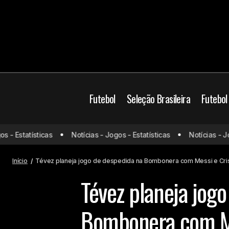
Futebol
Seleção Brasileira
Futebol
Carille tem dúvidas para clássico
Cristiano Ronaldo
- Estatísticas
Notícias - Jogos - Estatísticas
Notícias - Jogo
contra o Flamengo: lesões e disputa
Futebol
MLS
por vagas no Vasco
Início
Tévez planeja jogo de despedida na Bombonera com Messi e Cri
Tévez planeja jog
Bombonera com Me