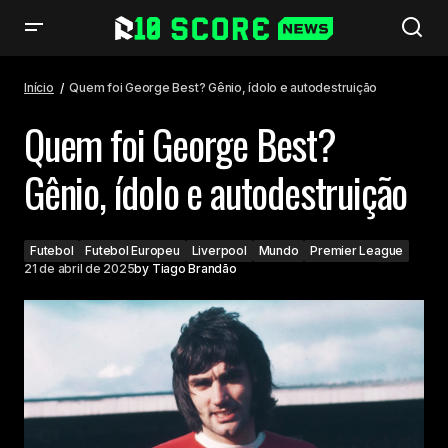
Quem foi George Best? Gênio, ídolo e autodestruição
Início
Quem foi George Best? Gênio, ídolo e autodestruição
Quem foi George Best?
Gênio, ídolo e autodestruição
Futebol
Futebol Europeu
Liverpool
Mundo
Premier League
21 de abril de 2025
by
Tiago Brandão