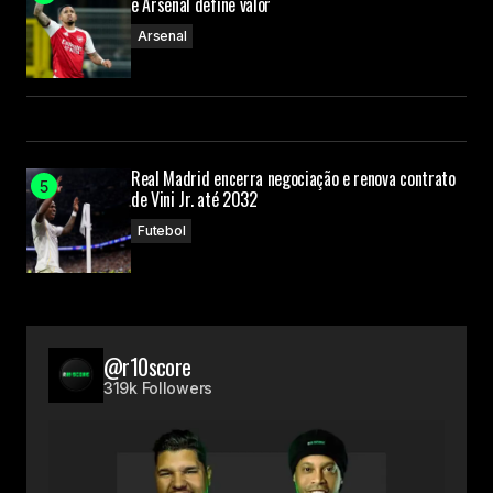
e Arsenal define valor
Arsenal
Real Madrid encerra negociação e renova contrato
de Vini Jr. até 2032
Futebol
@r10score
319k Followers