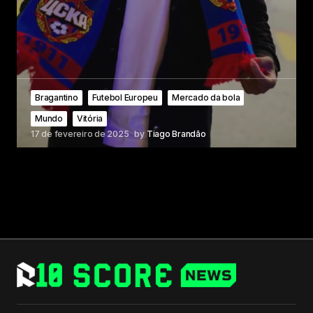
Bragantino
Futebol Europeu
Mercado da bola
Mundo
Vitória
17 de fevereiro de 2025
by
Tiago Brandão