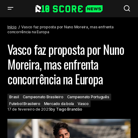
Vasco faz proposta por Nuno Moreira, mas enfrenta concorrência na
Europa
Início
Vasco faz proposta por Nuno Moreira, mas enfrenta
concorrência na Europa
Vasco faz proposta por Nuno
Moreira, mas enfrenta
concorrência na Europa
Brasil
Campeonato Brasileiro
Campeonato Português
Futebol Brasileiro
Mercado da bola
Vasco
17 de fevereiro de 2025
by
Tiago Brandão