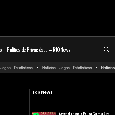
o
Política de Privacidade – R10 News
fica perto de
os - Estatísticas
Notícias - Jogos - Estatísticas
Notícias - J
Vasco faz proposta por Nuno Moreira,
os
mas enfrenta concorrência na Europa
Top News
Arsenal anuncia Bruno Guimarães