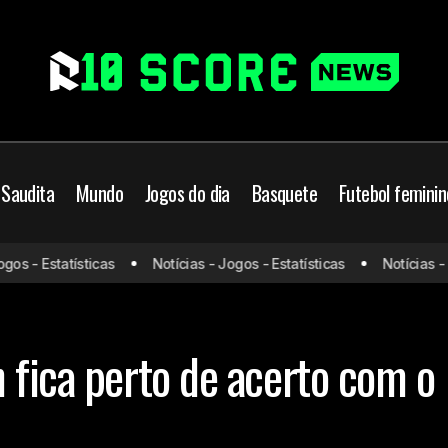
 Saudita
Mundo
Jogos do dia
Basquete
Futebol feminin
Deivid Washington 
 - Estatísticas
Notícias - Jogos - Estatísticas
Notícias - Jog
rasileiro
Chelsea
Futebol Brasileiro
acerto com o Sant
rcado da bola
Santos
 fica perto de acerto com o