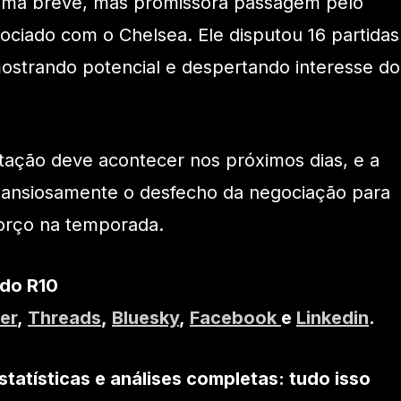
uma breve, mas promissora passagem pelo
ociado com o Chelsea. Ele disputou 16 partidas
 mostrando potencial e despertando interesse do
ratação deve acontecer nos próximos dias, e a
a ansiosamente o desfecho da negociação para
orço na temporada.
 do R10
er
,
Threads
,
Bluesky
,
Facebook
e
Linkedin
.
statísticas e análises completas: tudo isso