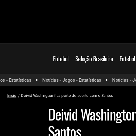
Futebol
Seleção Brasileira
Futebol
Giannis Antetokounmpo sugere Rio de
 Estatísticas
Notícias - Jogos - Estatísticas
Notícias - Jogos
Brasil
Campeonato B
Janeiro como sede do All-Star Game
de 2027, e prefeito Eduardo Paes
Futebol Europeu
Me
responde
Início
Deivid Washington fica perto de acerto com o Santos
Deivid Washington
Santos