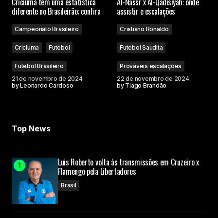
Criciúma tem uma estatística
Al-Nassr x Al-Qadisiyah: onde
Campos obrigatórios são marcados com
*
diferente no Brasileirão; confira
assistir e escalações
Campeonato Brasileiro
Cristiano Ronaldo
Comment
*
Criciúma
Futebol
Futebol Saudita
Futebol Brasileiro
Prováveis escalações
21 de novembro de 2024
22 de novembro de 2024
by
Leonardo Cardoso
by
Tiago Brandão
Your Name
Your E-mail
Top News
Submit Comment
Luis Roberto volta às transmissões em Cruzeiro x
Flamengo pela Libertadores
Brasil