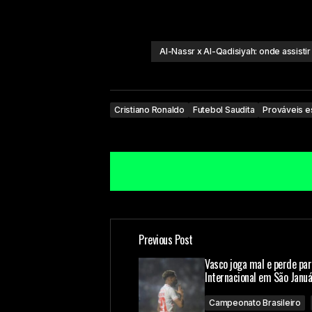
Al-Nassr x Al-Qadisiyah: onde assisti
Cristiano Ronaldo
Futebol Saudita
Prováveis e
Previous Post
O seu endereço de e-mail não ser
Vasco joga mal e perde par
Internacional em São Januá
Comment
*
Campeonato Brasileiro