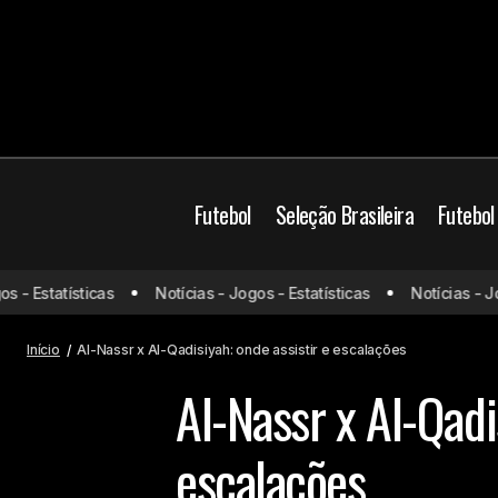
Futebol
Seleção Brasileira
Futebol
 Estatísticas
Notícias - Jogos - Estatísticas
Notícias - Jogos
Vasco joga mal e perde para o
Cristiano Ronaldo
F
Internacional em São Januário
Início
Al-Nassr x Al-Qadisiyah: onde assistir e escalações
Al-Nassr x Al-Qadi
escalações