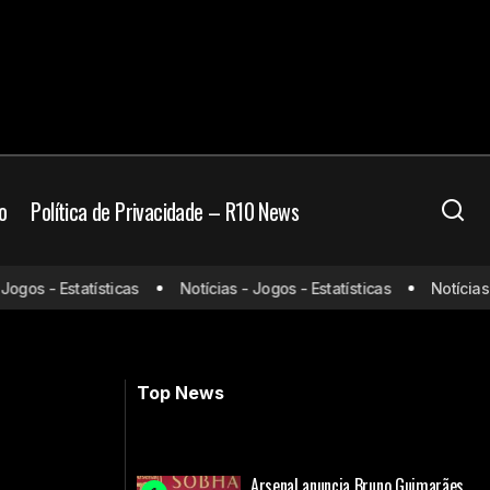
o
Política de Privacidade – R10 News
os - Estatísticas
Notícias - Jogos - Estatísticas
Notícias - J
sistir e escalações
Bayern de Munique x Augsburg: onde
assistir e escalações
Top News
Arsenal anuncia Bruno Guimarães