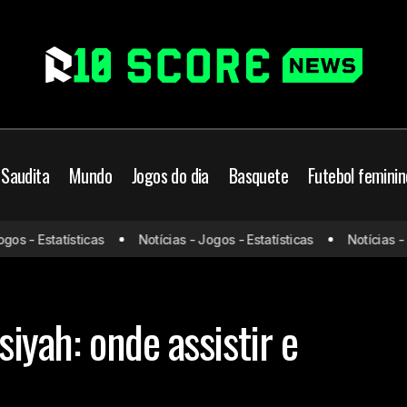
 Saudita
Mundo
Jogos do dia
Basquete
Futebol feminin
 - Estatísticas
Notícias - Jogos - Estatísticas
Notícias - Jog
Al-Nassr x Al-Qadisiyah: onde as
utebol Saudita
Prováveis escalações
siyah: onde assistir e