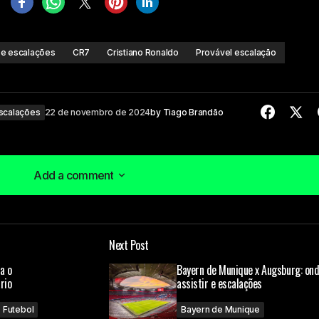
r e escalações
CR7
Cristiano Ronaldo
Provável escalação
scalações
22 de novembro de 2024
by
Tiago Brandão
Add a comment
Add a comment
Next Post
á publicado.
Campos obrigatórios são marcados com
*
a o
Bayern de Munique x Augsburg: on
rio
assistir e escalações
Futebol
Bayern de Munique