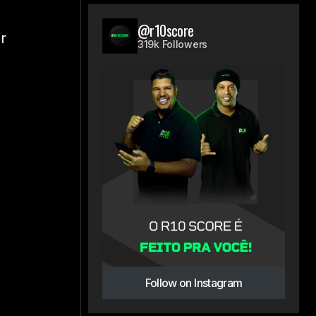
@r10score
r
319k Followers
Follow on Instagram