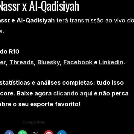
Nassr x Al-Qadisiyah
ssr e Al-Qadisiyah
terá transmissão ao vivo d
s.
 do R10
er
,
Threads
,
Bluesky
,
Facebook
e
Linkedin
.
statísticas e análises completas: tudo isso
core. Baixe agora
clicando aqui
e não perca
re o seu esporte favorito!
Compartilhe!