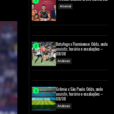
Arsenal
Botafogo x Fluminense: Odds, onde
assistir, horário e escalações –
08/08
Análises
Grêmio x São Paulo: Odds, onde
assistir, horário e escalações –
08/08
Análises