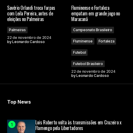
O seu endereço de e-mail não será publicado.
Savério Orlandi troca farpas
Fluminense e Fortaleza
Campos obrigatórios são marcados com
*
com Leila Pereira, antes de
empatam em grande jogo no
eleições no Palmeiras
Maracanã
Comment
*
Palmeiras
Campeonato Brasileiro
22 de novembro de 2024
Fluminense
Fortaleza
by
Leonardo Cardoso
Futebol
Your Name
Futebol Brasileiro
22 de novembro de 2024
by
Leonardo Cardoso
Your E-mail
Submit Comment
Top News
Luis Roberto volta às transmissões em Cruzeiro x
Flamengo pela Libertadores