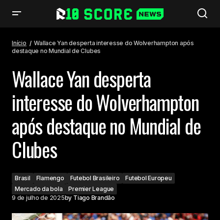
Wallace Yan desperta interesse do Wolverhampton após destaque no
Mundial de Clubes
Início
Wallace Yan desperta interesse do Wolverhampton após
destaque no Mundial de Clubes
Wallace Yan desperta
interesse do Wolverhampton
após destaque no Mundial de
Clubes
Brasil
Flamengo
Futebol Brasileiro
Futebol Europeu
Mercado da bola
Premier League
9 de julho de 2025
by
Tiago Brandão