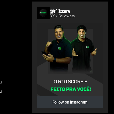
@r10score
319k Followers
a
.
a
a
Follow on Instagram