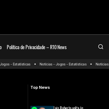
o
Política de Privacidade – R10 News
os - Estatísticas
Notícias - Jogos - Estatísticas
Notícias - J
sil
Veja qual vai ser o salário de Ancelotti
na Seleção
Top News
Luis Roberto volta às