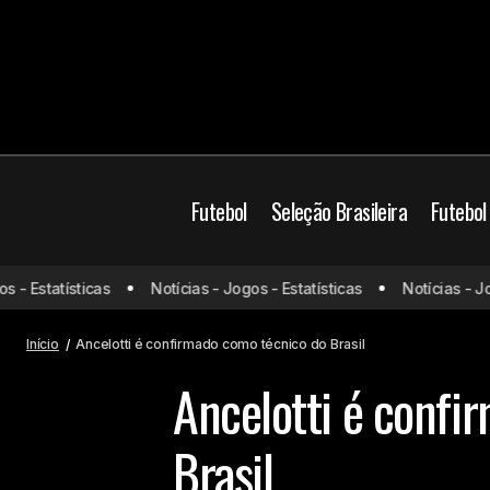
Futebol
Seleção Brasileira
Futebol
 Estatísticas
Notícias - Jogos - Estatísticas
Notícias - Jogos
Calebe brilha pelo Fortaleza, volta a
Br
marcar e se emociona
Início
Ancelotti é confirmado como técnico do Brasil
Ancelotti é confi
Brasil