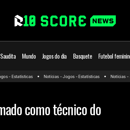
 Saudita
Mundo
Jogos do dia
Basquete
Futebol feminin
 - Estatísticas
Notícias - Jogos - Estatísticas
Notícias - Jog
Ancelotti é confirmado como técnico do Bra
asil
Seleção Brasileira
rmado como técnico do