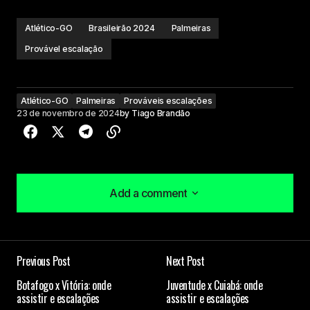
Atlético-GO
Brasileirão 2024
Palmeiras
Provável escalação
Atlético-GO
Palmeiras
Prováveis escalações
23 de novembro de 2024
by
Tiago Brandão
Add a comment
Add a comment
Previous Post
Next Post
O seu endereço de e-mail não será publicado.
Botafogo x Vitória: onde
Juventude x Cuiabá: onde
Campos obrigatórios são marcados com
*
assistir e escalações
assistir e escalações