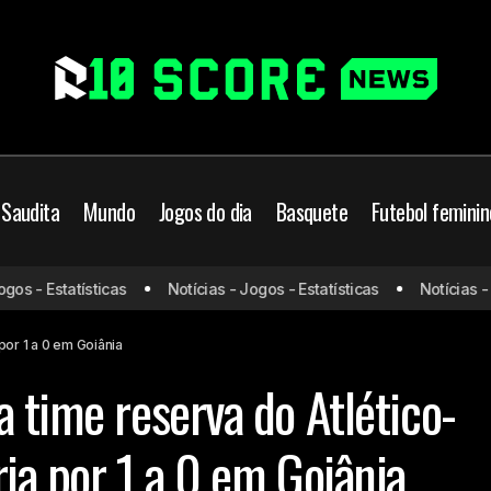
 Saudita
Mundo
Jogos do dia
Basquete
Futebol feminin
Atlético-GO supera time reserva do Atlético-MG e 
co-MG
 - Estatísticas
Notícias - Jogos - Estatísticas
Notícias - Jog
por 1 a 0 em Goiânia
por 1 a 0 em Goiânia
 time reserva do Atlético-
ia por 1 a 0 em Goiânia