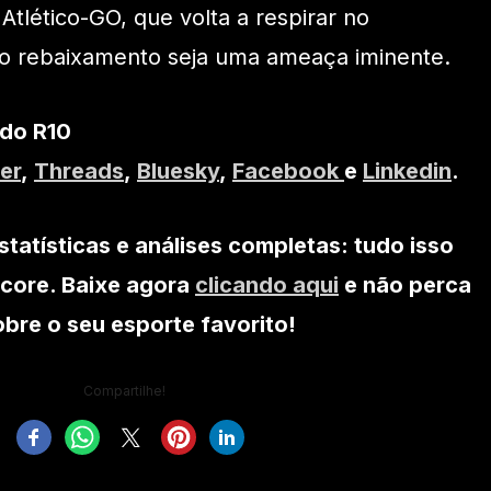
o Atlético-GO, que volta a respirar no
o rebaixamento seja uma ameaça iminente.
 do R10
er
,
Threads
,
Bluesky
,
Facebook
e
Linkedin
.
statísticas e análises completas: tudo isso
core. Baixe agora
clicando aqui
e não perca
re o seu esporte favorito!
Compartilhe!