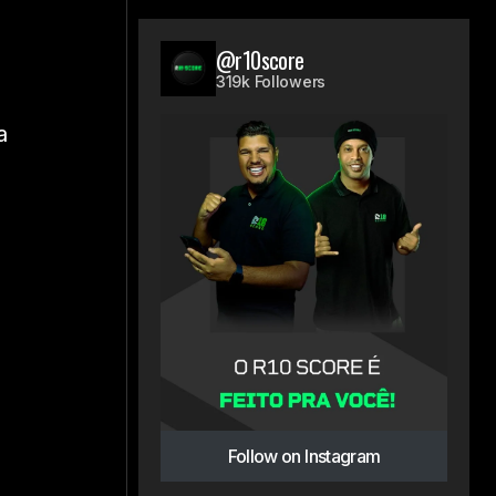
@r10score
319k Followers
a
Follow on Instagram