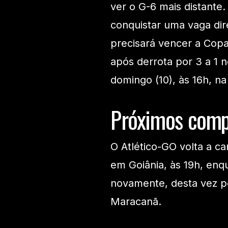
ver o G-6 mais distante.
conquistar uma vaga dir
precisará vencer a Copa
após derrota por 3 a 1 n
domingo (10), às 16h, n
Próximos comp
O Atlético-GO volta a c
em Goiânia, às 19h, en
novamente, desta vez pel
Maracanã.