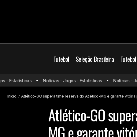
Futebol
Seleção Brasileira
Futebol
Atlético-GO
Atléti
 Estatísticas
Notícias - Jogos - Estatísticas
Notícias - Jogos
Flamengo vence o Cruzeiro e volta ao
G-4 do Brasileirão
Brasileirão Série B
Início
Atlético-GO supera time reserva do Atlético-MG e garante vitória 
Atlético-GO supera
MG e garante vitór