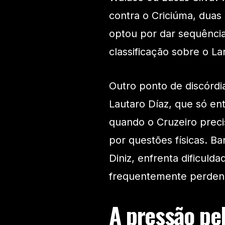
contra o Criciúma, duas
optou por dar sequênci
classificação sobre o La
Outro ponto de discórdia
Lautaro Díaz, que só e
quando o Cruzeiro precis
por questões físicas. B
Diniz, enfrenta dificul
frequentemente perdend
A pressão pel