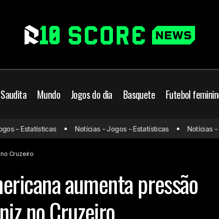
 Saudita
Mundo
Jogos do dia
Basquete
Futebol feminin
s - Estatísticas
Notícias - Jogos - Estatísticas
Notícias - Jo
errota na Sul-Americana aumenta pressão sobre Fernando Diniz 
 no Cruzeiro
mericana aumenta pressão
niz no Cruzeiro