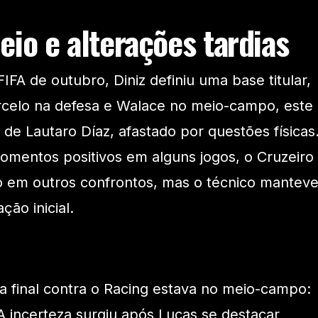
io e alterações tardias
FA de outubro, Diniz definiu uma base titular,
elo na defesa e Walace no meio-campo, este
de Lautaro Díaz, afastado por questões físicas
omentos positivos em alguns jogos, o Cruzeiro
o em outros confrontos, mas o técnico mantev
ão inicial.
a final contra o Racing estava no meio-campo:
A incerteza surgiu após Lucas se destacar