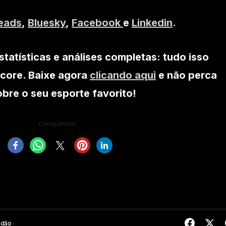
eads
,
Bluesky
,
Facebook
e
Linkedin
.
statísticas e análises completas: tudo isso
core. Baixe agora
clicando aqui
e não perca
re o seu esporte favorito!
Compartilhe!
ndão