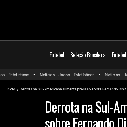
Futebol
Seleção Brasileira
Futebol
- Estatísticas
Notícias - Jogos - Estatísticas
Notícias - Jogo
Flamengo aciona CNRD para cobrar
D
Cruzeiro
dívida do Internacional
Início
Derrota na Sul-Americana aumenta pressão sobre Fernando Diniz
Derrota na Sul-A
sobre Fernando Di