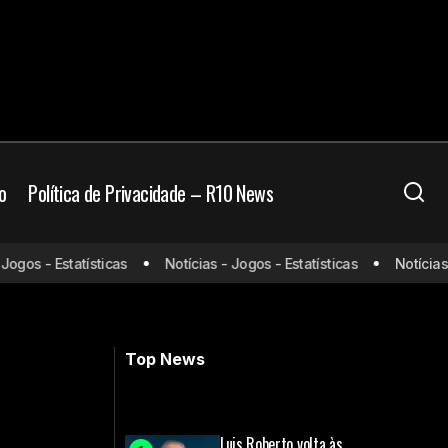
o
Política de Privacidade – R10 News
gos - Estatísticas
Notícias - Jogos - Estatísticas
Notícias - 
no Cruzeiro
Palmeiras x Botafogo: A rivalidade que
aflorou dentro e fora de campo
Top News
Luis Roberto volta às