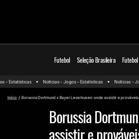
Futebol
Seleção Brasileira
Futebol
Borussia Dortmund
 Estatísticas
Notícias - Jogos - Estatísticas
Notícias - Jogos
Jorginho é oferecido ao Palmeiras;
clube avalia opção com cautela
Jogos de hoje
Jogo
Início
Borussia Dortmund x Bayer Leverkusen: onde assistir e provávei
Borussia Dortmun
assistir e prováve