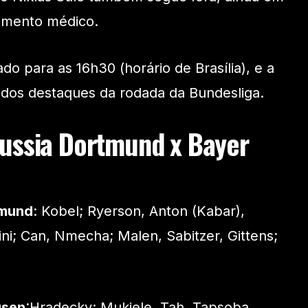
amento médico.
ado para as 16h30 (horário de Brasília), e a
 dos destaques da rodada da Bundesliga.
ussia Dortmund x Bayer
tmund
: Kobel; Ryerson, Anton (Kabar),
ni; Can, Nmecha; Malen, Sabitzer, Gittens;
usen
:Hradecky; Mukiele, Tah, Tapsoba,