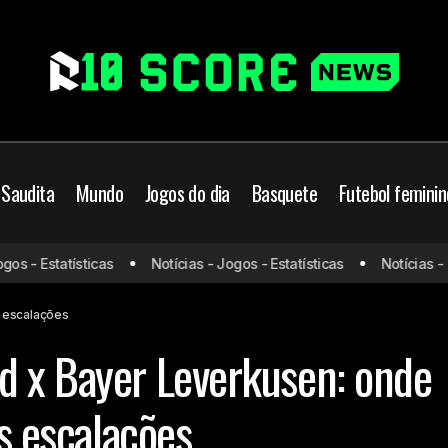
 Saudita
Mundo
Jogos do dia
Basquete
Futebol feminin
Borussia Dortmund x Baye
Bundesliga
Futebol Europeu
 - Estatísticas
Notícias - Jogos - Estatísticas
Notícias - Jog
onde assistir e prováveis
s do dia
Mundo
Prováveis escalações
s escalações
d x Bayer Leverkusen: onde
is escalações