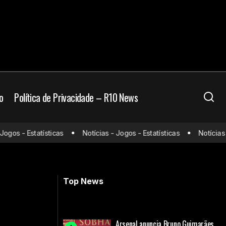
o
Política de Privacidade – R10 News
r Leverkusen:
os - Estatísticas
Notícias - Jogos - Estatísticas
Notícias - J
Aston Villa x West Ham: onde assistir e
 escalações
prováveis escalações
Top News
Arsenal anuncia Bruno Guimarães