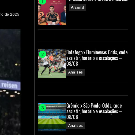
Arsenal
iro de 2025
Botafogo x Fluminense: Odds, onde
assistir, horário e escalações –
08/08
Análises
Grêmio x São Paulo: Odds, onde
assistir, horário e escalações –
08/08
Análises