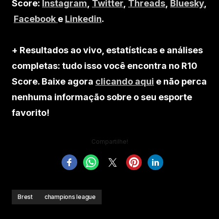
Score:
Instagram
,
Twitter
,
Threads
,
Bluesky
,
Facebook
e
Linkedin
.
+ Resultados ao vivo, estatísticas e análises
completas: tudo isso você encontra no R10
Score. Baixe agora
clicando aqui
e não perca
nenhuma informação sobre o seu esporte
favorito!
Compartilhe!
Brest
champions league