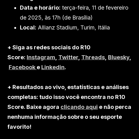
Data e horário:
terça-feira, 11 de fevereiro
de 2025, às 17h (de Brasília)
Local:
Allianz Stadium, Turim, Itália
+ Siga as redes sociais do R10
Score:
Instagram
,
Twitter
,
Threads
,
Bluesky
,
Facebook
e
Linkedin
.
+ Resultados ao vivo, estatísticas e análises
completas: tudo isso você encontra no R10
Score. Baixe agora
clicando aqui
e não perca
nenhuma informação sobre o seu esporte
favorito!