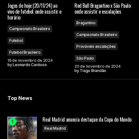
Jogos de hoje (20/11/24) ao
Red Bull Bragantino x São Paulo:
Campos obrigatórios são marcados com
*
vivo de futebol: onde assistir e
onde assistir e escalações
horário
Bragantino
Comment
*
Campeonato Brasileiro
Campeonato Brasileiro
Futebol
Prováveis escalações
Futebol Brasileiro
São Paulo
19 de novembro de 2024
Your Name
by
Leonardo Cardoso
20 de novembro de 2024
by
Tiago Brandão
Your E-mail
Top News
Submit Comment
Real Madrid anuncia destaque da Copa do Mundo
Real Madrid