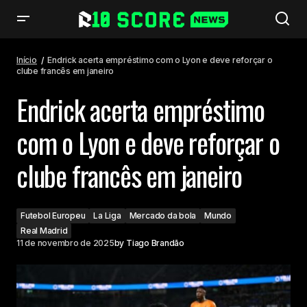
Endrick acerta empréstimo com o Lyon e deve reforçar o clube francês
em janeiro
Início
Endrick acerta empréstimo com o Lyon e deve reforçar o
clube francês em janeiro
Endrick acerta empréstimo
com o Lyon e deve reforçar o
clube francês em janeiro
Futebol Europeu
La Liga
Mercado da bola
Mundo
Real Madrid
11 de novembro de 2025
by
Tiago Brandão