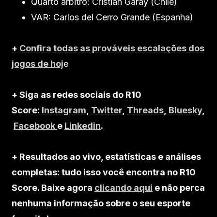
Quarto árbitro: Cristian Garay (Chile)
VAR: Carlos del Cerro Grande (Espanha)
+
Confira todas as prováveis escalações dos
jogos de hoj
e
+ Siga as redes sociais do R10
Score:
Instagram
,
Twitter
,
Threads
,
Bluesky
,
Facebook
e
Linkedin
.
+ Resultados ao vivo, estatísticas e análises
completas: tudo isso você encontra no R10
Score. Baixe agora
clicando aqui
e não perca
nenhuma informação sobre o seu esporte