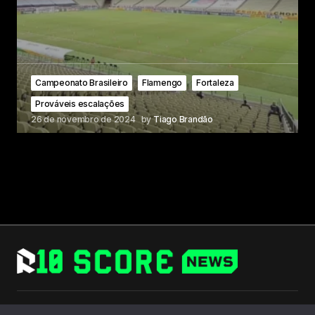
Campeonato Brasileiro
Flamengo
Fortaleza
Prováveis escalações
26 de novembro de 2024
by
Tiago Brandão