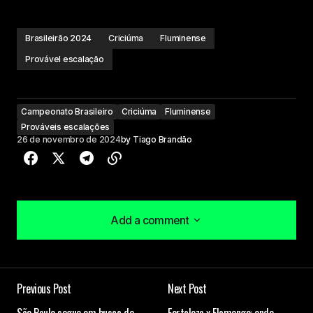
Brasileirão 2024
Criciúma
Fluminense
Provável escalação
Campeonato Brasileiro
Criciúma
Fluminense
Prováveis escalações
26 de novembro de 2024
by
Tiago Brandão
Add a comment
Add a comment
Previous Post
Next Post
O seu endereço de e-mail não será publicado.
São Paulo segue em busca de
Fortaleza x Flamengo: onde