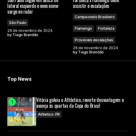
Campos obrigatórios são marcados com
*
lateral esquerdo e novo nome
assistir e escalações
surge no radar
Campeonato Brasileiro
Comment
*
São Paulo
Flamengo
Fortaleza
26 de novembro de 2024
by
Tiago Brandão
Prováveis escalações
26 de novembro de 2024
by
Tiago Brandão
Your Name
Your E-mail
Top News
Submit Comment
Vitória goleia o Athletico, reverte desvantagem e
avança às quartas da Copa do Brasil
Athletico-PR