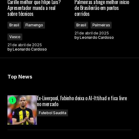
Carille melhor que Filipe Luis?
Palmeiras atinge melhor início
Apresentador manda a real
de Brasileirão em pontos
sobre técnicos
corridos
Brasil
Flamengo
Brasil
Palmeiras
21 de abril de 2025
Vasco
by
Leonardo Cardoso
21 de abril de 2025
by
Leonardo Cardoso
Top News
Ex-Liverpool, Fabinho deixa o Al-Ittihad e fica livre
no mercado
Futebol Saudita