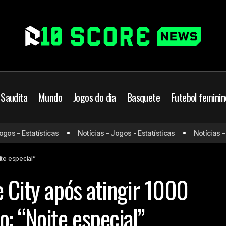
 Saudita
Mundo
Jogos do dia
Basquete
Futebol feminin
Guardiola enaltece City após atingir 1000 jogos como técnic
 - Estatísticas
Notícias - Jogos - Estatísticas
Notícias - Jog
especial”
ite especial”
e City após atingir 1000
: “Noite especial”