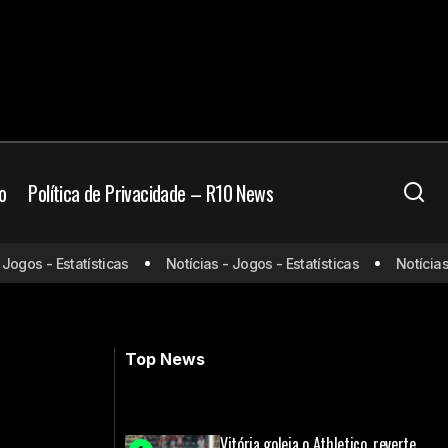
o
Política de Privacidade – R10 News
o: “Noite
os - Estatísticas
Notícias - Jogos - Estatísticas
Notícias - J
Imprensa internacional chama Neymar
de lento após derrota no Maracanã
Top News
Vitória goleia o Athletico, reverte