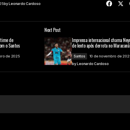
25
by
Leonardo Cardoso
Next Post
 time de
Imprensa internacional chama Ne
com o Santos
de lento após derrota no Maracanã
bro de 2025
Santos
10 de novembro de 202
by
Leonardo Cardoso