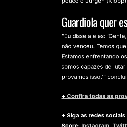
pouco o Jürgen (Klopp).
Guardiola quer e
“Eu disse a eles: ‘Gent
não venceu. Temos que
Estamos enfrentando os
somos capazes de lutar
provamos isso.'” conclui
+
Confira todas as pro
+ Siga as redes sociais
Score:
Instagram
,
Twitt