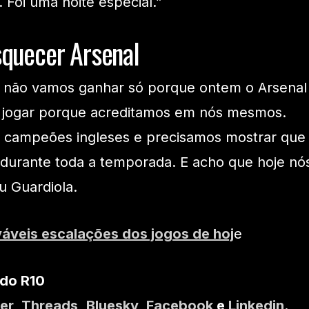
 Foi uma noite especial.”
squecer Arsenal
e, não vamos ganhar só porque ontem o Arsenal
 jogar porque acreditamos em nós mesmos.
 campeões ingleses e precisamos mostrar que
 durante toda a temporada. E acho que hoje nó
u Guardiola.
váveis escalações dos jogos de hoj
e
 do R10
er
,
Threads
,
Bluesky
,
Facebook
e
Linkedin
.