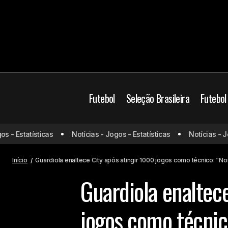
Futebol
Seleção Brasileira
Futebol
Palmeiras soma quase um time de
Manchester City
 Estatísticas
Notícias - Jogos - Estatísticas
Notícias - Jogos
desfalques para clássico com o
Mundo
Santos
Início
Guardiola enaltece City após atingir 1000 jogos como técnico: “No
Guardiola enaltec
jogos como técnico