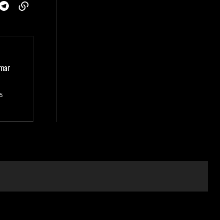
ymar
5