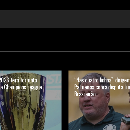
 2026 terá formato
“Nas quatro linhas”, dirigen
 na Champions League
Palmeiras cobra disputa li
Brasileirão