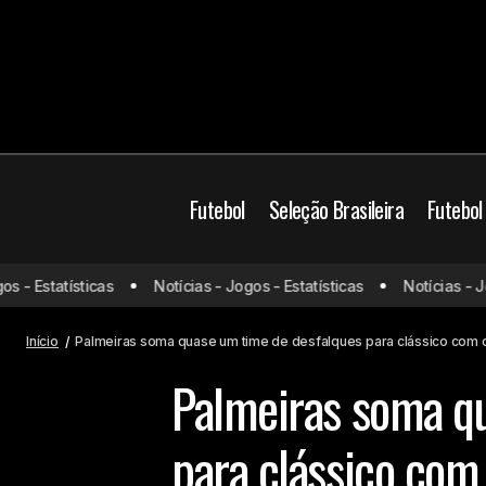
Futebol
Seleção Brasileira
Futebol
- Estatísticas
Notícias - Jogos - Estatísticas
Notícias - Jogo
Jogos de hoje (11/11/25) ao vivo de
Palmeiras
futebol: onde assistir e horário
Início
Palmeiras soma quase um time de desfalques para clássico com 
Palmeiras soma q
para clássico com