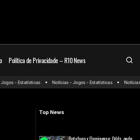
o
Política de Privacidade – R10 News
Guardiola enaltece City após atingir
gos - Estatísticas
Notícias - Jogos - Estatísticas
Notícias - 
m o Santos
1000 jogos como técnico: "Noite
especial"
Top News
Botafogo x Fluminense: Odds, onde