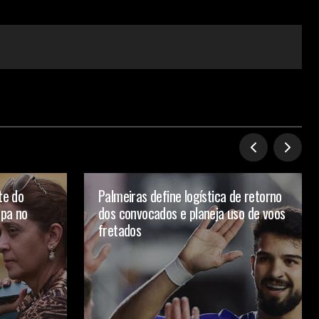
te do
Palmeiras define logística de retorno
mpa no
dos convocados e planeja uso de voos
fretados