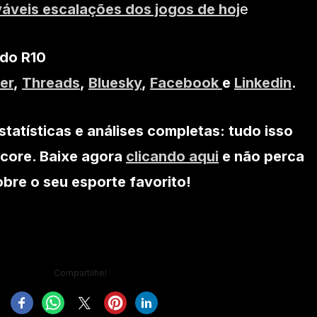
váveis escalações dos jogos de hoj
e
 do R10
er
,
Threads
,
Bluesky
,
Facebook
e
Linkedin
.
statísticas e análises completas: tudo isso
core. Baixe agora
clicando aqui
e não perca
re o seu esporte favorito!
Compartilhe!