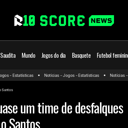
 Saudita
Mundo
Jogos do dia
Basquete
Futebol feminin
s - Estatísticas
Notícias - Jogos - Estatísticas
Notícias - Jo
Palmeiras soma quase um time de desfalques para clássico co
o Santos
uase um time de desfalques
 o Santos