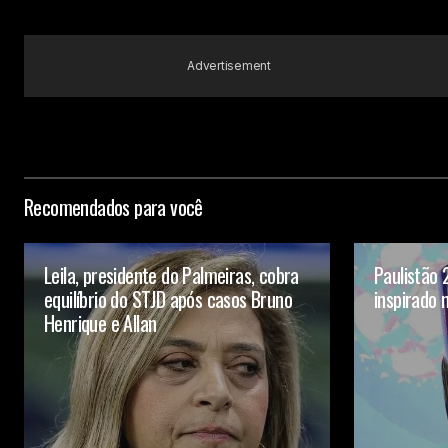
Advertisement
Recomendados para você
Leila, presidente do Palmeiras, cobra
Paulistão
equilíbrio do STJD após casos Bruno
inspirado
Henrique e Allan