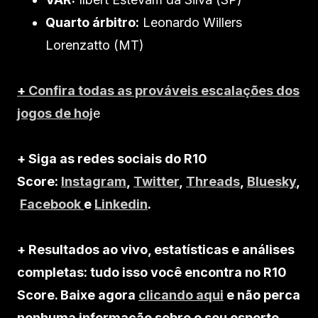
Quarto árbitro:
Leonardo Willers
Lorenzatto (MT)
+
Confira todas as prováveis escalações dos
jogos de hoj
e
+ Siga as redes sociais do R10
Score:
Instagram
,
Twitter
,
Threads
,
Bluesky
,
Facebook
e
Linkedin
.
+ Resultados ao vivo, estatísticas e análises
completas: tudo isso você encontra no R10
Score. Baixe agora
clicando aqui
e não perca
nenhuma informação sobre o seu esporte