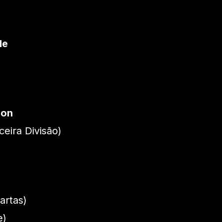
le
ion
eira Divisão)
artas)
e)