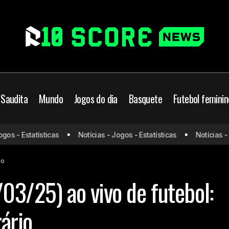
 Saudita
Mundo
Jogos do dia
Basquete
Futebol feminin
Jogos de hoje (04/03/25) ao vivo de futebol: 
je
Jogos do dia
s - Estatísticas
Notícias - Jogos - Estatísticas
Notícias - Jo
horário
io
03/25) ao vivo de futebol:
rário