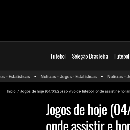
Futebol
Seleção Brasileira
Futebol
Brasil
Jogos de ho
- Estatísticas
Notícias - Jogos - Estatísticas
Notícias - Jogo
Confira a janela de negociações do
Vasco: Ataque mais reforçado
Mundo
Início
Jogos de hoje (04/03/25) ao vivo de futebol: onde assistir e horár
Jogos de hoje (04/
onde assistir e ho