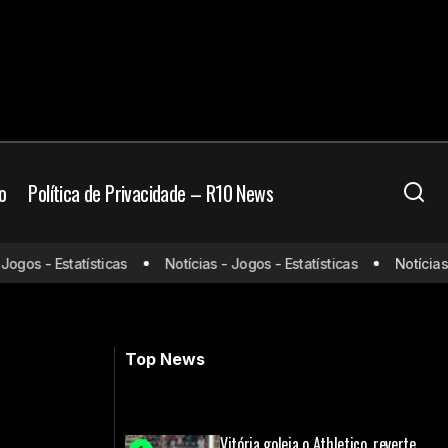
o
Política de Privacidade – R10 News
onde assistir e
gos - Estatísticas
Notícias - Jogos - Estatísticas
Notícias - 
Real Madrid x Atlético de Madrid: onde
assistir e prováveis escalações
Top News
Vitória goleia o Athletico, reverte