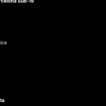
arcelona Sub-19
ica
la