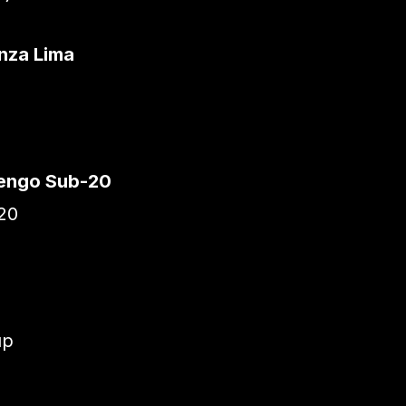
anza Lima
mengo Sub-20
20
up