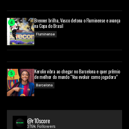
Brenner brilha, Vasco detona o Fluminense e avança
na Copa do Brasil
Fluminense
Kerolin vibra ao chegar no Barcelona e quer prêmio
de melhor do mundo “Vou evoluir como jogadora”
Barcelona
@r10score
319k Followers