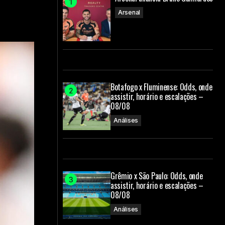
Arsenal
Botafogo x Fluminense: Odds, onde
assistir, horário e escalações –
08/08
Análises
Grêmio x São Paulo: Odds, onde
assistir, horário e escalações –
08/08
Análises