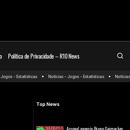
o
Política de Privacidade – R10 News
os - Estatísticas
Notícias - Jogos - Estatísticas
Notícias - J
rnalista
Portugal x Espanha: Odds, onde
assistir, horário e escalações – 06/07
Top News
Arsenal anuncia Bruno Guimarães