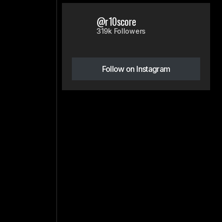
@r10score
319k Followers
Follow on Instagram