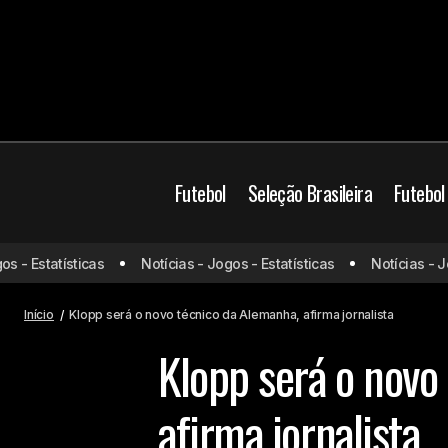
Futebol
Seleção Brasileira
Futebol
 Estatísticas
Notícias - Jogos - Estatísticas
Notícias - Jogos
Brasil x Noruega: Odds, onde assistir,
Copa d
horário e escalações – 05/07
Início
Klopp será o novo técnico da Alemanha, afirma jornalista
Klopp será o novo
afirma jornalista