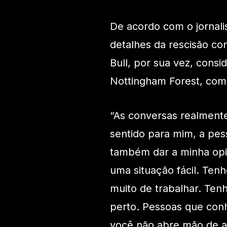
De acordo com o jornali
detalhes da rescisão co
Bull, por sua vez, consi
Nottingham Forest, como
“As conversas realment
sentido para mim, a pe
também dar a minha opin
uma situação fácil. Te
muito de trabalhar. Te
perto. Pessoas que con
você não abre mão de al