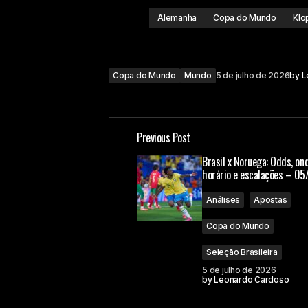
Alemanha
Copa do Mundo
Klo
Copa do Mundo
Mundo
5 de julho de 2026
by
L
Previous Post
Brasil x Noruega: Odds, ond
horário e escalações – 05
Análises
Apostas
Copa do Mundo
Seleção Brasileira
5 de julho de 2026
by
Leonardo Cardoso