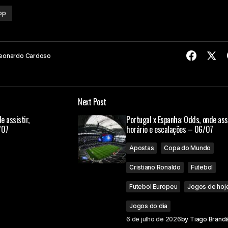
pp
eonardo Cardoso
Next Post
e assistir,
Portugal x Espanha: Odds, onde assi
/07
horário e escalações – 06/07
Apostas
Copa do Mundo
Cristiano Ronaldo
Futebol
Futebol Europeu
Jogos de hoj
Jogos do dia
6 de julho de 2026
by
Tiago Brand