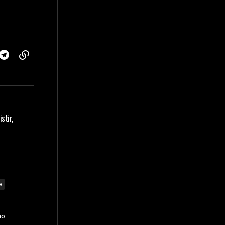
stir,
e
ão