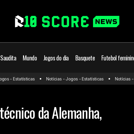
 Saudita
Mundo
Jogos do dia
Basquete
Futebol feminin
 - Estatísticas
Notícias - Jogos - Estatísticas
Notícias - Jog
Klopp será o novo técnico da Alemanha, afirma jo
o Mundo
Mundo
 técnico da Alemanha,