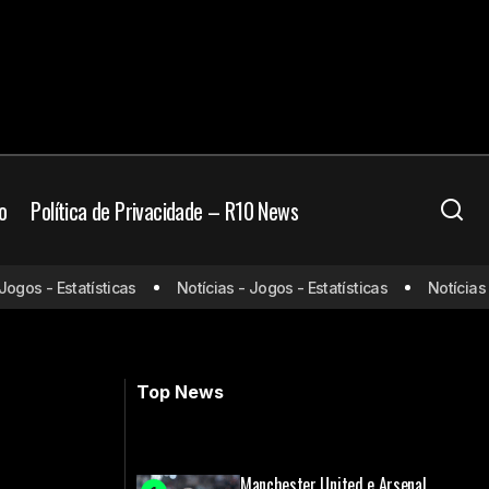
o
Política de Privacidade – R10 News
Donald Trump confirma pedido à FIFA,
onde assistir,
os - Estatísticas
Notícias - Jogos - Estatísticas
Notícias - J
e Florian Balogun tem suspensão
6/07
anulada antes das oitavas da Copa do
Mundo
Top News
Manchester United e Arsenal