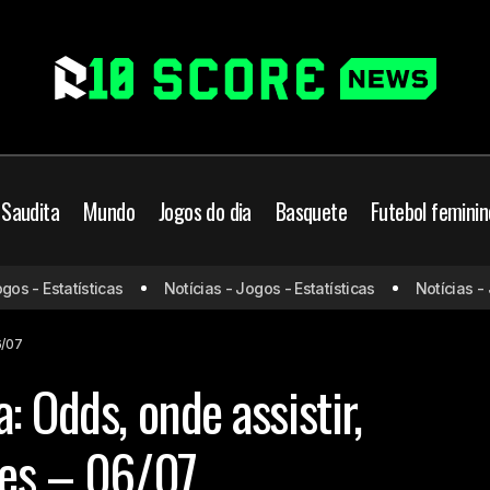
 Saudita
Mundo
Jogos do dia
Basquete
Futebol feminin
Portugal x Espanha: Odds, 
 - Estatísticas
Notícias - Jogos - Estatísticas
Notícias - Jog
Mundo
Cristiano Ronaldo
Futebol
horário e escalações – 0
gos de hoje
Jogos do dia
6/07
: Odds, onde assistir,
ões – 06/07