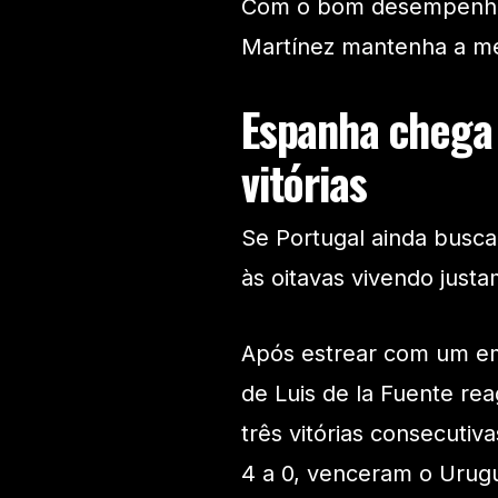
Com o bom desempenho i
Martínez mantenha a me
Espanha chega
vitórias
Se Portugal ainda busc
às oitavas vivendo jus
Após estrear com um em
de Luis de la Fuente re
três vitórias consecutiv
4 a 0, venceram o Urugu