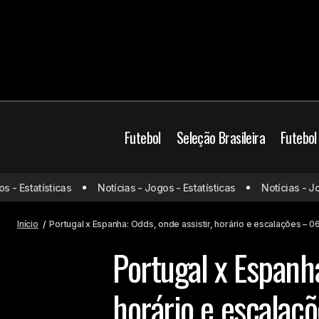
Futebol
Seleção Brasileira
Futebol
 Estatísticas
Notícias - Jogos - Estatísticas
Notícias - Jogos
Apostas
Copa do 
Klopp será o novo técnico da
Alemanha, afirma jornalista
Futebol Europeu
Jo
Início
Portugal x Espanha: Odds, onde assistir, horário e escalações – 0
Portugal x Espanha
horário e escalaç