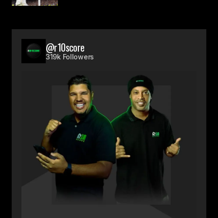
@r10score
319k Followers