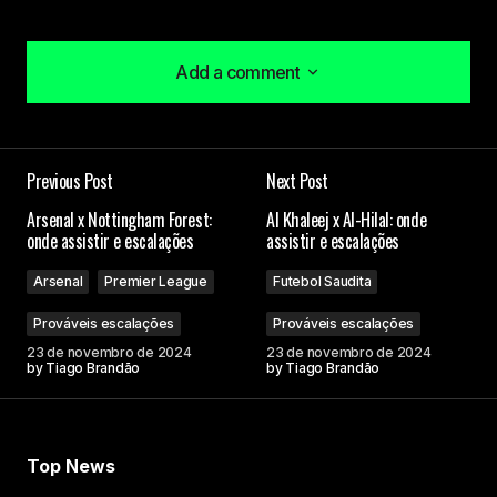
Add a comment
Add a comment
Previous Post
Next Post
O seu endereço de e-mail não será publicado.
Arsenal x Nottingham Forest:
Al Khaleej x Al-Hilal: onde
Campos obrigatórios são marcados com
*
onde assistir e escalações
assistir e escalações
Arsenal
Premier League
Futebol Saudita
Comment
*
Prováveis escalações
Prováveis escalações
23 de novembro de 2024
23 de novembro de 2024
by
Tiago Brandão
by
Tiago Brandão
Your Name
Top News
Your E-mail